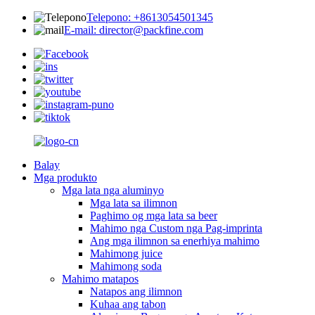
Telepono: +8613054501345
E-mail: director@packfine.com
Balay
Mga produkto
Mga lata nga aluminyo
Mga lata sa ilimnon
Paghimo og mga lata sa beer
Mahimo nga Custom nga Pag-imprinta
Ang mga ilimnon sa enerhiya mahimo
Mahimong juice
Mahimong soda
Mahimo matapos
Natapos ang ilimnon
Kuhaa ang tabon