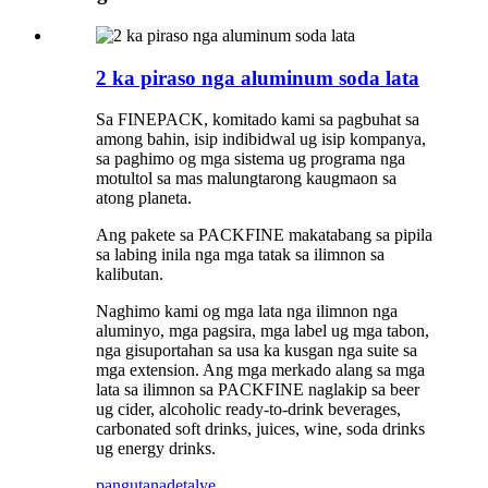
2 ka piraso nga aluminum soda lata
Sa FINEPACK, komitado kami sa pagbuhat sa
among bahin, isip indibidwal ug isip kompanya,
sa paghimo og mga sistema ug programa nga
motultol sa mas malungtarong kaugmaon sa
atong planeta.
Ang pakete sa PACKFINE makatabang sa pipila
sa labing inila nga mga tatak sa ilimnon sa
kalibutan.
Naghimo kami og mga lata nga ilimnon nga
aluminyo, mga pagsira, mga label ug mga tabon,
nga gisuportahan sa usa ka kusgan nga suite sa
mga extension. Ang mga merkado alang sa mga
lata sa ilimnon sa PACKFINE naglakip sa beer
ug cider, alcoholic ready-to-drink beverages,
carbonated soft drinks, juices, wine, soda drinks
ug energy drinks.
pangutana
detalye