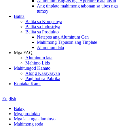
Aluminum Bug-os nga Aperture Katapusan
Ang tinplate mahimong tabonan sa ubos nga
tumoy
Balita
Balita sa Kompanya
Balita sa Industriya
Balita sa Produkto
Natapos ang Aluminum Can
Mahimong Tapuson ang Tinplate
Aluminum lata
Mga FAQ
Aluminum lata
Mahimo Lids
Mahitungod Kanato
Atong Kasaysayan
Paglibot sa Pabrika
Kontaka Kami
English
Balay
Mga produkto
Mga lata nga aluminyo
Mahimong soda