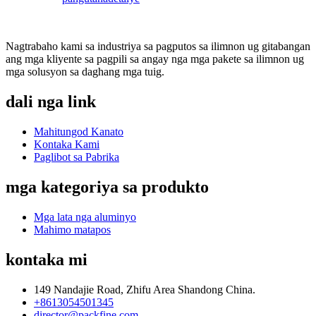
Nagtrabaho kami sa industriya sa pagputos sa ilimnon ug gitabangan
ang mga kliyente sa pagpili sa angay nga mga pakete sa ilimnon ug
mga solusyon sa daghang mga tuig.
dali nga link
Mahitungod Kanato
Kontaka Kami
Paglibot sa Pabrika
mga kategoriya sa produkto
Mga lata nga aluminyo
Mahimo matapos
kontaka mi
149 Nandajie Road, Zhifu Area Shandong China.
+8613054501345
director@packfine.com