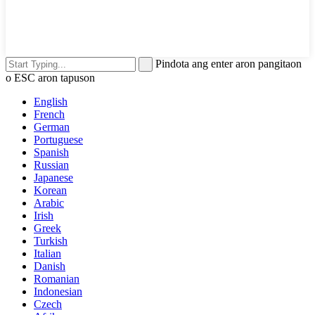
Pindota ang enter aron pangitaon
o ESC aron tapuson
English
French
German
Portuguese
Spanish
Russian
Japanese
Korean
Arabic
Irish
Greek
Turkish
Italian
Danish
Romanian
Indonesian
Czech