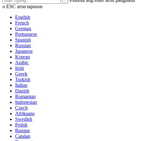
Pindota ang enter aron pangitaon
o ESC aron tapuson
English
French
German
Portuguese
Spanish
Russian
Japanese
Korean
Arabic
Irish
Greek
Turkish
Italian
Danish
Romanian
Indonesian
Czech
Afrikaans
Swedish
Polish
Basque
Catalan