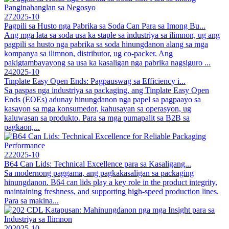
27
2025-10
Pagpili sa Husto nga Pabrika sa Soda Can Para sa Imong Bu...
Ang mga lata sa soda usa ka staple sa industriya sa ilimnon, ug ang
pagpili sa husto nga pabrika sa soda hinungdanon alang sa mga
kompanya sa ilimnon, distributor, ug co-packer. Ang
pakigtambayayong sa usa ka kasaligan nga pabrika nagsiguro ...
24
2025-10
Tinplate Easy Open Ends: Pagpauswag sa Efficiency i...
Sa paspas nga industriya sa packaging, ang Tinplate Easy Open
Ends (EOEs) adunay hinungdanon nga papel sa pagpaayo sa
kasayon ​​​​sa mga konsumedor, kahusayan sa operasyon, ug
kaluwasan sa produkto. Para sa mga pumapalit sa B2B sa
pagkaon,...
22
2025-10
B64 Can Lids: Technical Excellence para sa Kasaligang...
Sa modernong paggama, ang pagkakasaligan sa packaging
hinungdanon. B64 can lids play a key role in the product integrity,
maintaining freshness, and supporting high-speed production lines.
Para sa makina...
20
2025-10