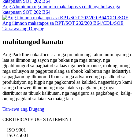
Ang Aluminum nga Inumin makatapos sa dali nga bukas nga
katapusan SOT 202 B64
Ang ilimnon makatapos sa RPT/SOT 202/200 B64/CDL/SOE
Tan-awa ang Dugang
mahitungod kanato
Ang Packfine naka-focus sa mga premium nga aluminum nga mga
lata sa ilimnon ug sayon ​​​​nga bukas nga mga tumoy, nga
gipahinungod sa paghatud sa taas nga performance, malungtarong
mga solusyon sa pagputos alang sa tibuok kalibutan nga industriya
sa pagkaon ug ilimnon. Uban sa mga advanced nga pasilidad sa
produksiyon ug higpit nga pagkontrol sa kalidad, nagserbisyo kami
sa mga brewer, ilimnon, ug mga tatak sa pagkaon, ug mga
distributor sa tibuuk kalibutan, nga nagsiguro sa pagkabag-o, kalig-
on, ug pagdani sa tatak sa matag lata.
Tan-awa ang Dugang
CERTIFICATE UG STATEMENT
ISO 9001
ISO 45001