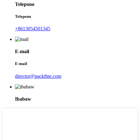
Telepono
Telepono
+8613054501345
E-mail
E-mail
director@packfine.com
Ibabaw