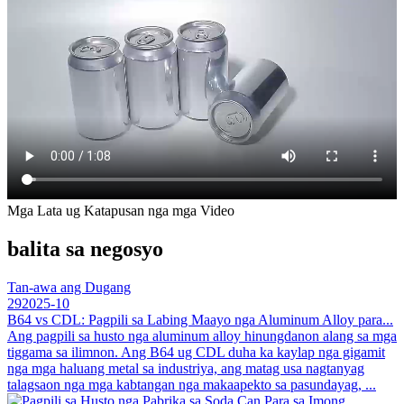
Mga Lata ug Katapusan nga mga Video
balita sa negosyo
Tan-awa ang Dugang
29
2025-10
B64 vs CDL: Pagpili sa Labing Maayo nga Aluminum Alloy para...
Ang pagpili sa husto nga aluminum alloy hinungdanon alang sa mga
tiggama sa ilimnon. Ang B64 ug CDL duha ka kaylap nga gigamit
nga mga haluang metal sa industriya, ang matag usa nagtanyag
talagsaon nga mga kabtangan nga makaapekto sa pasundayag, ...