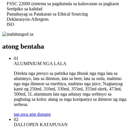
FSSC 22000 (sistema sa pagdumala sa kaluwasan sa pagkaon
Sertipiko sa kalidad
Pamahayag sa Patakaran sa Ethical Sourcing
Deklarasyon-Allergens
ISO
atong bentaha
01
ALUMINIUM NGA LALA
Direkta nga presyo sa pabrika nga tibuuk nga mga lata sa
aluminyo, lata sa ilimnon, lata sa beer, lata sa soda, mahimo
nga mga ilimnon sa enerhiya, mahimo nga juice, Nagtanyag
kami og 250ml, 310ml, 330ml, 355ml, 355ml sleek, 473ml,
500ml, 1L aluminum lata nga adunay mga serbisyo sa
pagbulag sa kolor. alang sa mga kompanya sa ilimnon ug mga
serbesa.
tan-awa ang dugang
02
DALI OPEN KATAPUSAN