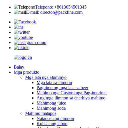
Telepono: +8613054501345
E-mail: director@packfine.com
Balay
Mga produkto
Mga lata nga aluminyo
Mga lata sa ilimnon
Paghimo og mga lata sa beer
Mahimo nga Custom nga Pag-imprinta
Ang mga ilimnon sa enerhiya mahimo
Mahimong juice
Mahimong soda
Mahimo matapos
Natapos ang ilimnon
Kuhaa ang tabon