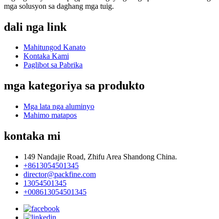
mga solusyon sa daghang mga tuig.
dali nga link
Mahitungod Kanato
Kontaka Kami
Paglibot sa Pabrika
mga kategoriya sa produkto
Mga lata nga aluminyo
Mahimo matapos
kontaka mi
149 Nandajie Road, Zhifu Area Shandong China.
+8613054501345
director@packfine.com
13054501345
+008613054501345