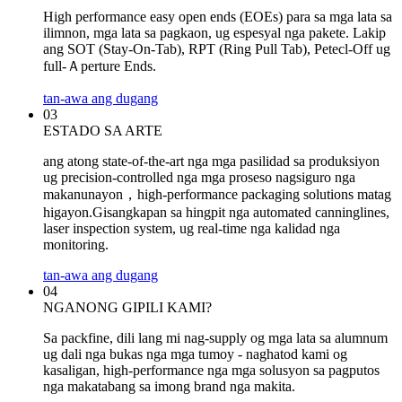
High performance easy open ends (EOEs) para sa mga lata sa
ilimnon, mga lata sa pagkaon, ug espesyal nga pakete. Lakip
ang SOT (Stay-On-Tab), RPT (Ring Pull Tab), Petecl-Off ug
full-Ａperture Ends.
tan-awa ang dugang
03
ESTADO SA ARTE
ang atong state-of-the-art nga mga pasilidad sa produksiyon
ug precision-controlled nga mga proseso nagsiguro nga
makanunayon，high-performance packaging solutions matag
higayon.Gisangkapan sa hingpit nga automated canninglines,
laser inspection system, ug real-time nga kalidad nga
monitoring.
tan-awa ang dugang
04
NGANONG GIPILI KAMI?
Sa packfine, dili lang mi nag-supply og mga lata sa alumnum
ug dali nga bukas nga mga tumoy - naghatod kami og
kasaligan, high-performance nga mga solusyon sa pagputos
nga makatabang sa imong brand nga makita.