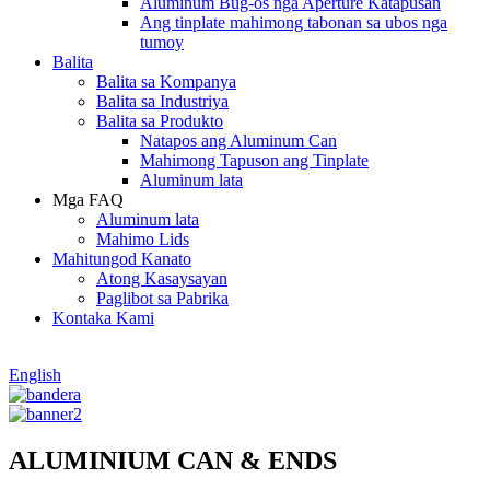
Aluminum Bug-os nga Aperture Katapusan
Ang tinplate mahimong tabonan sa ubos nga
tumoy
Balita
Balita sa Kompanya
Balita sa Industriya
Balita sa Produkto
Natapos ang Aluminum Can
Mahimong Tapuson ang Tinplate
Aluminum lata
Mga FAQ
Aluminum lata
Mahimo Lids
Mahitungod Kanato
Atong Kasaysayan
Paglibot sa Pabrika
Kontaka Kami
English
ALUMINIUM CAN & ENDS