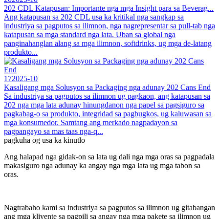
202 CDL Katapusan: Importante nga mga Insight para sa Beverag...
Ang katapusan sa 202 CDL usa ka kritikal nga sangkap sa
industriya sa pagputos sa ilimnon, nga nagrepresentar sa pull-tab nga
katapusan sa mga standard nga lata. Uban sa global nga
panginahanglan alang sa mga ilimnon, softdrinks, ug mga de-latang
produkto...
17
2025-10
Kasaligang mga Solusyon sa Packaging nga adunay 202 Cans End
Sa industriya sa pagputos sa ilimnon ug pagkaon, ang katapusan sa
202 nga mga lata adunay hinungdanon nga papel sa pagsiguro sa
pagkabag-o sa produkto, integridad sa pagbugkos, ug kaluwasan sa
mga konsumedor. Samtang ang merkado nagpadayon sa
pagpangayo sa mas taas nga-q...
pagkuha og usa ka kinutlo
Ang halapad nga gidak-on sa lata ug dali nga mga oras sa pagpadala
makasiguro nga adunay ka angay nga mga lata ug mga tabon sa
oras.
Nagtrabaho kami sa industriya sa pagputos sa ilimnon ug gitabangan
ang mga kliyente sa pagpili sa angay nga mga pakete sa ilimnon ug