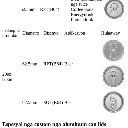
nga Juice
52.5mm
RPT(B64)
Coffee Soda
Energydrink
Proteindrink
matang sa
Diametro
Disenyo
Aplikasyon
Hulagway
produkto
62.5mm
RPT(B64)
Beer
209#
tabon
62.5mm
SOT(B64)
Beer
Espesyal nga custom nga aluminum can lids