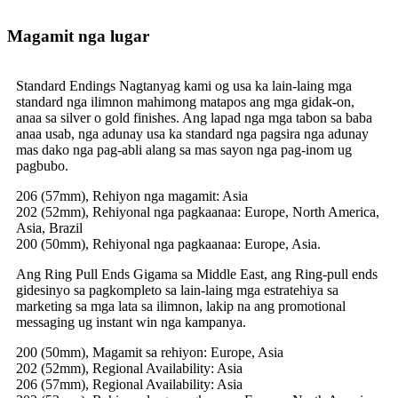
Magamit nga lugar
Standard Endings Nagtanyag kami og usa ka lain-laing mga
standard nga ilimnon mahimong matapos ang mga gidak-on,
anaa sa silver o gold finishes. Ang lapad nga mga tabon sa baba
anaa usab, nga adunay usa ka standard nga pagsira nga adunay
mas dako nga pag-abli alang sa mas sayon ​​​​nga pag-inom ug
pagbubo.
206 (57mm), Rehiyon nga magamit: Asia
202 (52mm), Rehiyonal nga pagkaanaa: Europe, North America,
Asia, Brazil
200 (50mm), Rehiyonal nga pagkaanaa: Europe, Asia.
Ang Ring Pull Ends Gigama sa Middle East, ang Ring-pull ends
gidesinyo sa pagkompleto sa lain-laing mga estratehiya sa
marketing sa mga lata sa ilimnon, lakip na ang promotional
messaging ug instant win nga kampanya.
200 (50mm), Magamit sa rehiyon: Europe, Asia
202 (52mm), Regional Availability: Asia
206 (57mm), Regional Availability: Asia