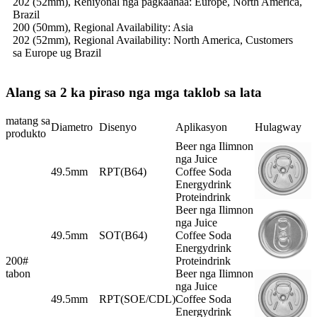
202 (52mm), Rehiyonal nga pagkaanaa: Europe, North America,
Brazil
200 (50mm), Regional Availability: Asia
202 (52mm), Regional Availability: North America, Customers
sa Europe ug Brazil
Alang sa 2 ka piraso nga mga taklob sa lata
matang sa
Diametro
Disenyo
Aplikasyon
Hulagway
produkto
Beer nga Ilimnon
nga Juice
49.5mm
RPT(B64)
Coffee Soda
Energydrink
Proteindrink
Beer nga Ilimnon
nga Juice
49.5mm
SOT(B64)
Coffee Soda
Energydrink
200#
Proteindrink
tabon
Beer nga Ilimnon
nga Juice
49.5mm
RPT(SOE/CDL)
Coffee Soda
Energydrink