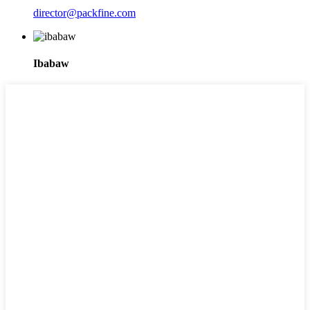
director@packfine.com
Ibabaw