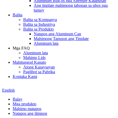
Aluminum Bug-os nga Aperture Katapusan
Ang tinplate mahimong tabonan sa ubos nga
tumoy
Balita
Balita sa Kompanya
Balita sa Industriya
Balita sa Produkto
Natapos ang Aluminum Can
Mahimong Tapuson ang Tinplate
Aluminum lata
Mga FAQ
Aluminum lata
Mahimo Lids
Mahitungod Kanato
Atong Kasaysayan
Paglibot sa Pabrika
Kontaka Kami
English
Balay
Mga produkto
Mahimo matapos
Natapos ang ilimnon