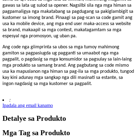
gawas sa lata ug sulod sa opener. Nagsilbi sila nga mga himan sa
pagpamaligya nga makatabang sa pagdugang sa pakiglambigit sa
kustomer sa imong brand. Pinaagi sa pag-scan sa code gamit ang
usa ka mobile device, ang mga end user maka-access sa website
sa brand, makaapil sa mga contest, makatagamtam sa mga
espesyal nga promosyon, ug uban pa.
Ang code nga giimprinta sa ubos sa mga tumoy mahimong
gamiton sa pagpasiugda ug pagganti sa umaabot nga mga
pagpalit, o pagdasig sa mga konsumidor sa pagsulay sa lain-laing
mga produkto sa samang brand. Ang pagbutang sa code mismo
usa ka mapuslanon nga himan sa pag-ila sa mga produkto, tungod
kay kini adunay mga sangkap nga dili masinati sa estante, sa
ingon nagdasig sa mga kustomer sa pagpalit.
:
Ipadala ang email kanamo
Detalye sa Produkto
Mga Tag sa Produkto