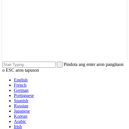
Pindota ang enter aron pangitaon
o ESC aron tapuson
English
French
German
Portuguese
Spanish
Russian
Japanese
Korean
Arabic
Irish