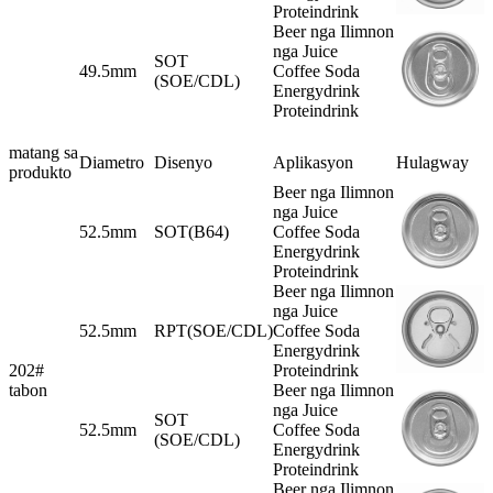
Proteindrink
Beer nga Ilimnon
nga Juice
SOT
49.5mm
Coffee Soda
(SOE/CDL)
Energydrink
Proteindrink
matang sa
Diametro
Disenyo
Aplikasyon
Hulagway
produkto
Beer nga Ilimnon
nga Juice
52.5mm
SOT(B64)
Coffee Soda
Energydrink
Proteindrink
Beer nga Ilimnon
nga Juice
52.5mm
RPT(SOE/CDL)
Coffee Soda
Energydrink
202#
Proteindrink
tabon
Beer nga Ilimnon
nga Juice
SOT
52.5mm
Coffee Soda
(SOE/CDL)
Energydrink
Proteindrink
Beer nga Ilimnon