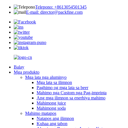
Telepono: +8613054501345
E-mail: director@packfine.com
Balay
Mga produkto
Mga lata nga aluminyo
Mga lata sa ilimnon
Paghimo og mga lata sa beer
Mahimo nga Custom nga Pag-imprinta
Ang mga ilimnon sa enerhiya mahimo
Mahimong juice
Mahimong soda
Mahimo matapos
Natapos ang ilimnon
Kuhaa ang tabon