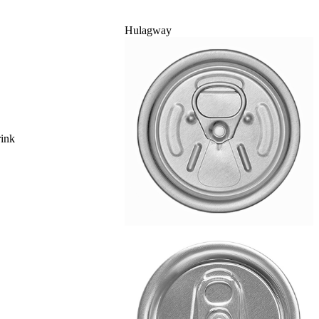
Hulagway
rink