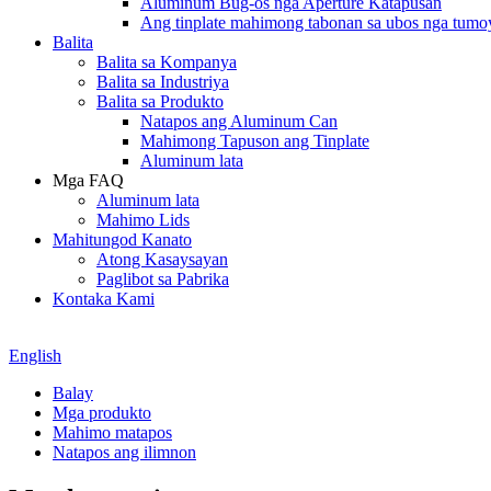
Aluminum Bug-os nga Aperture Katapusan
Ang tinplate mahimong tabonan sa ubos nga tumo
Balita
Balita sa Kompanya
Balita sa Industriya
Balita sa Produkto
Natapos ang Aluminum Can
Mahimong Tapuson ang Tinplate
Aluminum lata
Mga FAQ
Aluminum lata
Mahimo Lids
Mahitungod Kanato
Atong Kasaysayan
Paglibot sa Pabrika
Kontaka Kami
English
Balay
Mga produkto
Mahimo matapos
Natapos ang ilimnon