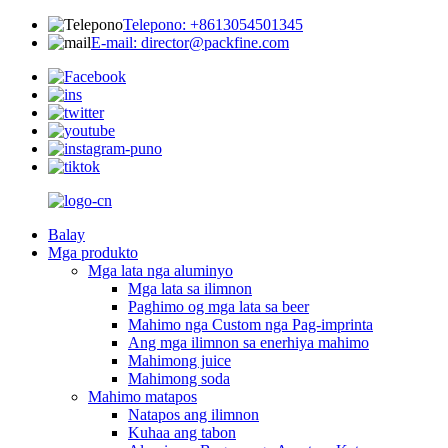
Telepono: +8613054501345
E-mail: director@packfine.com
Balay
Mga produkto
Mga lata nga aluminyo
Mga lata sa ilimnon
Paghimo og mga lata sa beer
Mahimo nga Custom nga Pag-imprinta
Ang mga ilimnon sa enerhiya mahimo
Mahimong juice
Mahimong soda
Mahimo matapos
Natapos ang ilimnon
Kuhaa ang tabon