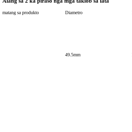
Alang sa 2 ka piraso nga mga taklob sa lata
matang sa produkto
Diametro
49.5mm