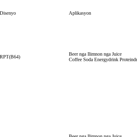
Disenyo
Aplikasyon
Beer nga Ilimnon nga Juice
RPT(B64)
Coffee Soda Energydrink Proteind
Beer nga Ilimnon nga Juice