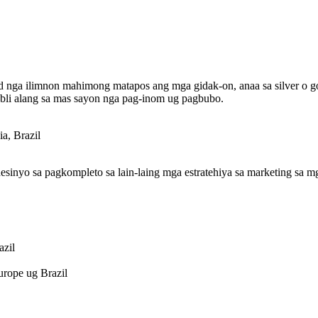
d nga ilimnon mahimong matapos ang mga gidak-on, anaa sa silver o go
i alang sa mas sayon ​​​​nga pag-inom ug pagbubo.
a, Brazil
inyo sa pagkompleto sa lain-laing mga estratehiya sa marketing sa mga
azil
urope ug Brazil