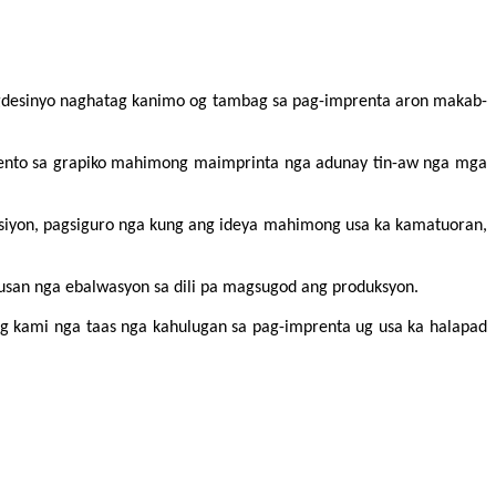
gdesinyo naghatag kanimo og tambag sa pag-imprenta aron makab-
mento sa grapiko mahimong maimprinta nga adunay tin-aw nga mga
uksiyon, pagsiguro nga kung ang ideya mahimong usa ka kamatuoran,
usan nga ebalwasyon sa dili pa magsugod ang produksyon.
 kami nga taas nga kahulugan sa pag-imprenta ug usa ka halapad