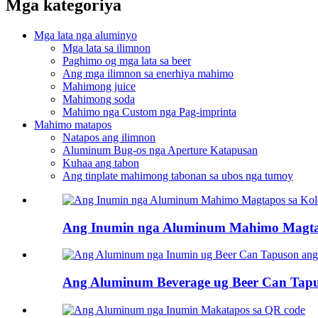
Mga kategoriya
Mga lata nga aluminyo
Mga lata sa ilimnon
Paghimo og mga lata sa beer
Ang mga ilimnon sa enerhiya mahimo
Mahimong juice
Mahimong soda
Mahimo nga Custom nga Pag-imprinta
Mahimo matapos
Natapos ang ilimnon
Aluminum Bug-os nga Aperture Katapusan
Kuhaa ang tabon
Ang tinplate mahimong tabonan sa ubos nga tumoy
Ang Inumin nga Aluminum Mahimo Magtap
Ang Aluminum Beverage ug Beer Can Tap