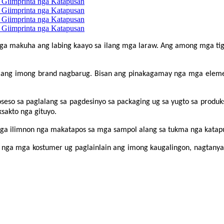
a makuha ang labing kaayo sa ilang mga laraw. Ang among mga ti
a, ang imong brand nagbarug. Bisan ang pinakagamay nga mga ele
proseso sa paglalang sa pagdesinyo sa packaging ug sa yugto sa prod
akto nga gituyo.
nga ilimnon nga makatapos sa mga sampol alang sa tukma nga katap
nga mga kostumer ug paglainlain ang imong kaugalingon, nagtanyag