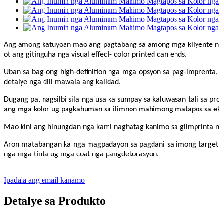
Ang among katuyoan mao ang pagtabang sa among mga kliyente ng
ot ang gitinguha nga visual effect- color printed can ends.
Uban sa bag-ong high-definition nga mga opsyon sa pag-imprent
detalye nga dili mawala ang kalidad.
Dugang pa, nagsilbi sila nga usa ka sumpay sa kaluwasan tali sa 
ang mga kolor ug pagkahuman sa ilimnon mahimong matapos sa eks
Mao kini ang hinungdan nga kami naghatag kanimo sa giimprinta 
Aron matabangan ka nga magpadayon sa pagdani sa imong target 
nga mga tinta ug mga coat nga pangdekorasyon.
Ipadala ang email kanamo
Detalye sa Produkto