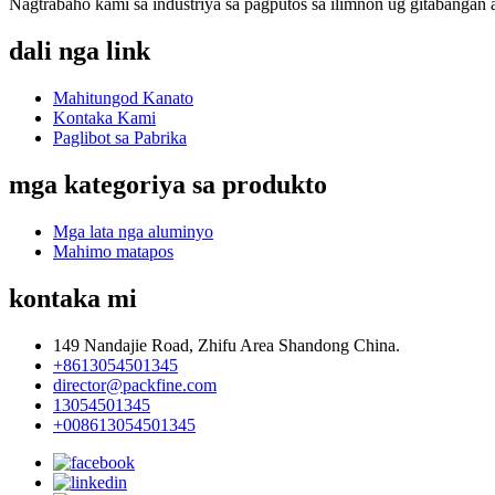
Nagtrabaho kami sa industriya sa pagputos sa ilimnon ug gitabangan 
dali nga link
Mahitungod Kanato
Kontaka Kami
Paglibot sa Pabrika
mga kategoriya sa produkto
Mga lata nga aluminyo
Mahimo matapos
kontaka mi
149 Nandajie Road, Zhifu Area Shandong China.
+8613054501345
director@packfine.com
13054501345
+008613054501345