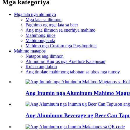
Mga kategoriya
Mga lata nga aluminyo
Mga lata sa ilimnon
Paghimo og mga lata sa beer
Ang mga ilimnon sa enerhiya mahimo
Mahimong juice
Mahimong soda
Mahimo nga Custom nga Pag-imprinta
Mahimo matapos
Natapos ang ilimnon
Aluminum Bug-os nga Aperture Katapusan
Kuhaa ang tabon
Ang tinplate mahimong tabonan sa ubos nga tumoy
Ang Inumin nga Aluminum Mahimo Magtap
Ang Aluminum Beverage ug Beer Can Tap