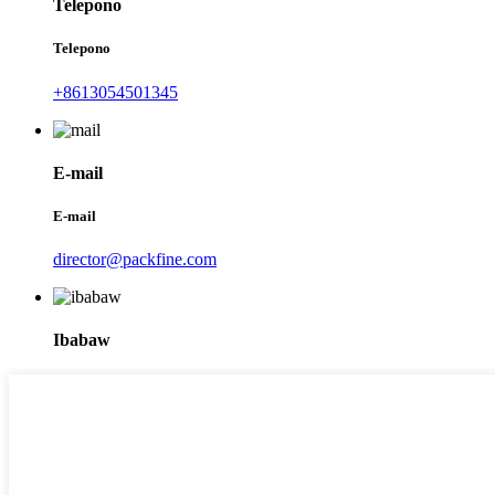
Telepono
Telepono
+8613054501345
E-mail
E-mail
director@packfine.com
Ibabaw