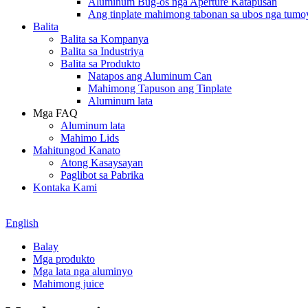
Aluminum Bug-os nga Aperture Katapusan
Ang tinplate mahimong tabonan sa ubos nga tumo
Balita
Balita sa Kompanya
Balita sa Industriya
Balita sa Produkto
Natapos ang Aluminum Can
Mahimong Tapuson ang Tinplate
Aluminum lata
Mga FAQ
Aluminum lata
Mahimo Lids
Mahitungod Kanato
Atong Kasaysayan
Paglibot sa Pabrika
Kontaka Kami
English
Balay
Mga produkto
Mga lata nga aluminyo
Mahimong juice