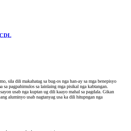
0 CDL
o, sila dili makahatag sa bug-os nga han-ay sa mga benepisyo
 sa pagpahimulos sa lainlaing mga pisikal nga kabtangan.
yon ​​usab nga kuptan ug dili kaayo mahal sa pagdala. Gikan
ang aluminyo usab nagtanyag usa ka dili hitupngan nga