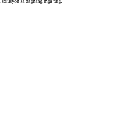
a solusyon sa daghang mga tuig.