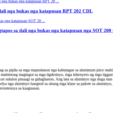
ali nga bukas nga katapusan RPT 202 CDL
apos sa dali nga bukas nga katapusan nga SOT 20
g sa pipila sa mga mapuslanon nga kabtangan sa aluminum juice mahim
o mahimong magtugot sa mga tigdesinyo, mga inhenyero ug mga tiggama
 sukdon pinaagi sa gidaghanon. Ang lata sa aluminyo nga duga mas sa
elya nga aluminyo hangtod sa ubang mga klase sa pakete sa aluminyo, 
resistensya sa kaagnasan.