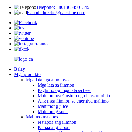
Telepono: +8613054501345
E-mail: director@packfine.com
Balay
Mga produkto
Mga lata nga aluminyo
Mga lata sa ilimnon
Paghimo og mga lata sa beer
Mahimo nga Custom nga Pag-imprinta
Ang mga ilimnon sa enerhiya mahimo
Mahimong juice
Mahimong soda
Mahimo matapos
Natapos ang ilimnon
Kuhaa ang tabon