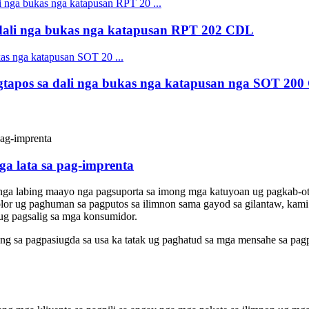
ali nga bukas nga katapusan RPT 202 CDL
apos sa dali nga bukas nga katapusan nga SOT 20
a lata sa pag-imprenta
a labing maayo nga pagsuporta sa imong mga katuyoan ug pagkab-ot sa 
lor ug paghuman sa pagputos sa ilimnon sama gayod sa gilantaw, ka
d ug pagsalig sa mga konsumidor.
ng sa pagpasiugda sa usa ka tatak ug paghatud sa mga mensahe sa pag