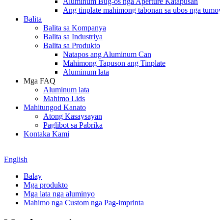
Aluminum Bug-os nga Aperture Katapusan
Ang tinplate mahimong tabonan sa ubos nga tumo
Balita
Balita sa Kompanya
Balita sa Industriya
Balita sa Produkto
Natapos ang Aluminum Can
Mahimong Tapuson ang Tinplate
Aluminum lata
Mga FAQ
Aluminum lata
Mahimo Lids
Mahitungod Kanato
Atong Kasaysayan
Paglibot sa Pabrika
Kontaka Kami
English
Balay
Mga produkto
Mga lata nga aluminyo
Mahimo nga Custom nga Pag-imprinta