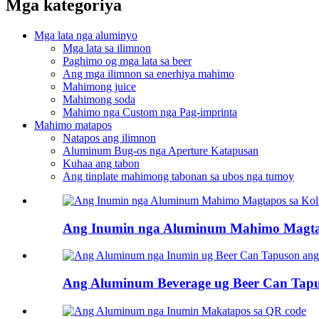
Mga kategoriya
Mga lata nga aluminyo
Mga lata sa ilimnon
Paghimo og mga lata sa beer
Ang mga ilimnon sa enerhiya mahimo
Mahimong juice
Mahimong soda
Mahimo nga Custom nga Pag-imprinta
Mahimo matapos
Natapos ang ilimnon
Aluminum Bug-os nga Aperture Katapusan
Kuhaa ang tabon
Ang tinplate mahimong tabonan sa ubos nga tumoy
Ang Inumin nga Aluminum Mahimo Magtap
Ang Aluminum Beverage ug Beer Can Tap