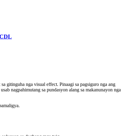
0 CDL
gitinguha nga visual effect. Pinaagi sa pagsiguro nga ang
mi usab nagpahimutang sa pundasyon alang sa makanunayon nga
pamaligya.