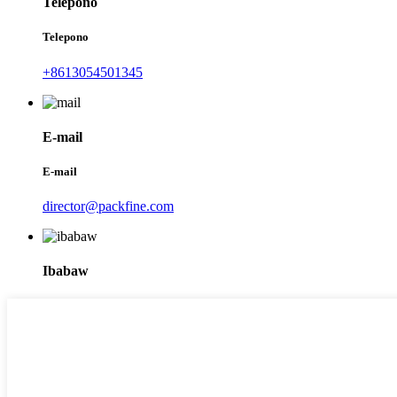
Telepono
Telepono
+8613054501345
E-mail
E-mail
director@packfine.com
Ibabaw