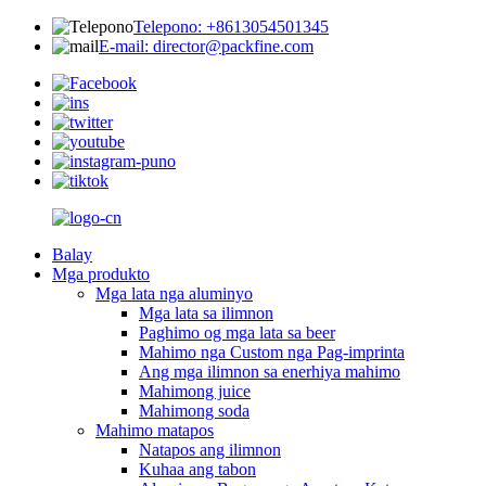
Telepono: +8613054501345
E-mail: director@packfine.com
Balay
Mga produkto
Mga lata nga aluminyo
Mga lata sa ilimnon
Paghimo og mga lata sa beer
Mahimo nga Custom nga Pag-imprinta
Ang mga ilimnon sa enerhiya mahimo
Mahimong juice
Mahimong soda
Mahimo matapos
Natapos ang ilimnon
Kuhaa ang tabon