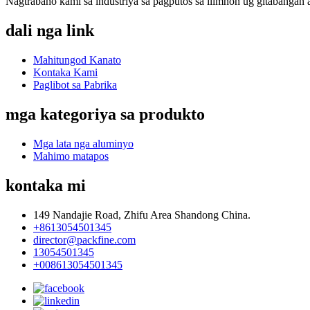
Nagtrabaho kami sa industriya sa pagputos sa ilimnon ug gitabangan 
dali nga link
Mahitungod Kanato
Kontaka Kami
Paglibot sa Pabrika
mga kategoriya sa produkto
Mga lata nga aluminyo
Mahimo matapos
kontaka mi
149 Nandajie Road, Zhifu Area Shandong China.
+8613054501345
director@packfine.com
13054501345
+008613054501345