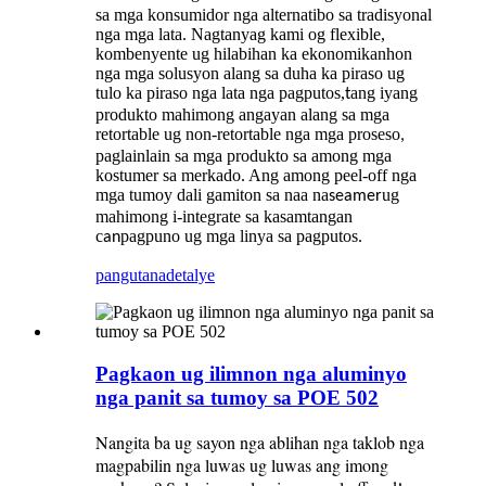
sa mga konsumidor nga alternatibo sa tradisyonal
nga mga lata. Nagtanyag kami og flexible,
kombenyente ug hilabihan ka ekonomikanhon
nga mga solusyon alang sa duha ka piraso ug
tulo ka piraso nga lata nga pagputos,
ang iyang
t
produkto mahimong angayan alang sa mga
retortable ug non-retortable nga mga proseso
,
paglainlain sa mga produkto sa among mga
kostumer sa merkado. Ang among peel-off nga
mga tumoy dali gamiton sa naa na
ug
seamer
mahimong i-integrate sa kasamtangan
c
pagpuno ug mga linya sa pagputos
an
.
pangutana
detalye
Pagkaon ug ilimnon nga aluminyo
nga panit sa tumoy sa POE 502
Nangita ba ug sayon ​​nga ablihan nga taklob nga
magpabilin nga luwas ug luwas ang imong