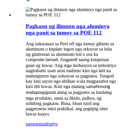
Pagkaon ug ilimnon nga aluminyo
nga panit sa tumoy sa POE 112
Ang sukaranan sa Peel off nga tumoy gihimo sa
aluminum o tinplate ingon nga seksyon sa luha
ug gitabonan sa aluminum foil o usa ka
composite.
. Ang
ang katapusan
lamad
panit sa
gaan ug luwas. Ang mga inobasyon sa industriya
nagtrabaho usab aron mahimo kini nga labi ka
malungtaron nga solusyon sa pagputos. Tungod
kay kini sayon ​​nga ablihan wala magpasabot nga
kini dili luwas. Kini nga matang sa
mahimong
gigamit alang sa pagputos sa lainlaing
matapos
mga produkto, sama sa likido, pulbos, ug
solidong pagkaon. Busa, bisan tuod ang
pagproseso niini praktikal, ang pagtipig niini
luwas kaayo.
pangutana
detalye