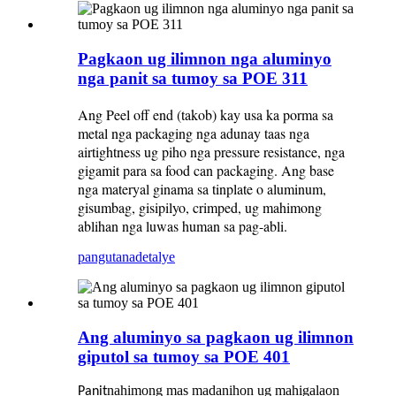
Pagkaon ug ilimnon nga aluminyo
nga panit sa tumoy sa POE 311
Ang Peel off end (takob) kay usa ka porma sa
metal nga packaging nga adunay taas nga
airtightness ug piho nga pressure resistance, nga
gigamit para sa food can packaging. Ang base
nga materyal ginama sa tinplate o aluminum,
gisumbag, gisipilyo, crimped, ug mahimong
ablihan nga luwas human sa pag-abli.
pangutana
detalye
Ang aluminyo sa pagkaon ug ilimnon
giputol sa tumoy sa POE 401
nahimong mas madanihon ug mahigalaon
Panit