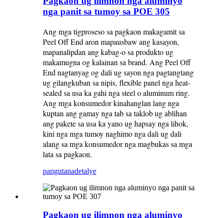
Pagkaon ug ilimnon nga aluminyo
nga panit sa tumoy sa POE 305
Ang mga tigproseso sa pagkaon makagamit sa
Peel Off End aron mapausbaw ang kasayon,
mapanalipdan ang kabag-o sa produkto ug
makamugna og kalainan sa brand. Ang Peel Off
End nagtanyag og dali ug sayon ​​nga pagtangtang
ug gilangkuban sa nipis, flexible panel nga heat-
sealed sa usa ka gahi nga steel o aluminum ring.
Ang mga konsumedor kinahanglan lang nga
kuptan ang gamay nga tab sa taklob ug ablihan
ang pakete sa usa ka yano ug hapsay nga lihok,
kini nga mga tumoy naghimo nga dali ug dali
alang sa mga konsumedor nga magbukas sa mga
lata sa pagkaon.
pangutana
detalye
Pagkaon ug ilimnon nga aluminyo