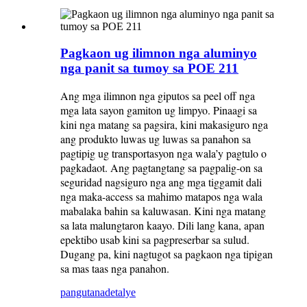
Pagkaon ug ilimnon nga aluminyo
nga panit sa tumoy sa POE 211
Ang mga ilimnon nga giputos sa peel off nga
mga lata sayon ​​gamiton ug limpyo. Pinaagi sa
kini nga matang sa pagsira, kini makasiguro nga
ang produkto luwas ug luwas sa panahon sa
pagtipig ug transportasyon nga wala’y pagtulo o
pagkadaot. Ang pagtangtang sa pagpalig-on sa
seguridad nagsiguro nga ang mga tiggamit dali
nga maka-access sa mahimo matapos nga wala
mabalaka bahin sa kaluwasan. Kini nga matang
sa lata malungtaron kaayo. Dili lang kana, apan
epektibo usab kini sa pagpreserbar sa sulud.
Dugang pa, kini nagtugot sa pagkaon nga tipigan
sa mas taas nga panahon.
pangutana
detalye