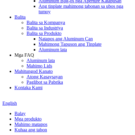
Aluminum Bug-os nga Aperture Katapusan
Ang tinplate mahimong tabonan sa ubos nga
tumoy
Balita
Balita sa Kompanya
Balita sa Industriya
Balita sa Produkto
Natapos ang Aluminum Can
Mahimong Tapuson ang Tinplate
Aluminum lata
Mga FAQ
Aluminum lata
Mahimo Lids
Mahitungod Kanato
Atong Kasaysayan
Paglibot sa Pabrika
Kontaka Kami
English
Balay
Mga produkto
Mahimo matapos
Kuhaa ang tabon