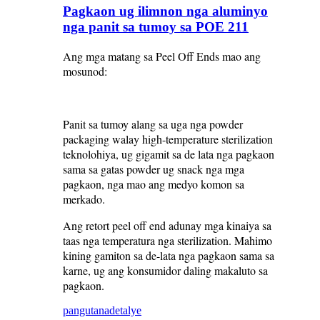
Pagkaon ug ilimnon nga aluminyo
nga panit sa tumoy sa POE 211
Ang mga matang sa Peel Off Ends mao ang
mosunod:
Panit sa tumoy alang sa uga nga powder
packaging walay high-temperature sterilization
teknolohiya, ug gigamit sa de lata nga pagkaon
sama sa gatas powder ug snack nga mga
pagkaon, nga mao ang medyo komon sa
merkado.
Ang retort peel off end adunay mga kinaiya sa
taas nga temperatura nga sterilization. Mahimo
kining gamiton sa de-lata nga pagkaon sama sa
karne, ug ang konsumidor daling makaluto sa
pagkaon.
pangutana
detalye