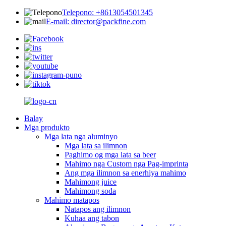
Telepono: +8613054501345
E-mail: director@packfine.com
Balay
Mga produkto
Mga lata nga aluminyo
Mga lata sa ilimnon
Paghimo og mga lata sa beer
Mahimo nga Custom nga Pag-imprinta
Ang mga ilimnon sa enerhiya mahimo
Mahimong juice
Mahimong soda
Mahimo matapos
Natapos ang ilimnon
Kuhaa ang tabon