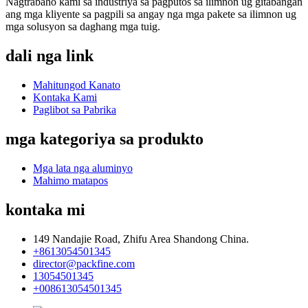
Nagtrabaho kami sa industriya sa pagputos sa ilimnon ug gitabangan
ang mga kliyente sa pagpili sa angay nga mga pakete sa ilimnon ug
mga solusyon sa daghang mga tuig.
dali nga link
Mahitungod Kanato
Kontaka Kami
Paglibot sa Pabrika
mga kategoriya sa produkto
Mga lata nga aluminyo
Mahimo matapos
kontaka mi
149 Nandajie Road, Zhifu Area Shandong China.
+8613054501345
director@packfine.com
13054501345
+008613054501345