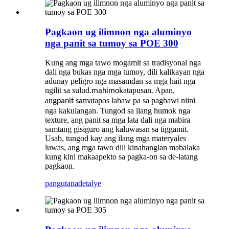
Pagkaon ug ilimnon nga aluminyo
nga panit sa tumoy sa POE 300
Kung ang mga tawo mogamit sa tradisyonal nga
dali nga bukas nga mga tumoy, dili kalikayan nga
adunay peligro nga masamdan sa mga hait nga
ngilit sa sulud.
katapusan. Apan,
mahimo
ang
matapos labaw pa sa pagbawi niini
panit sa
nga kakulangan. Tungod sa ilang humok nga
texture, ang panit sa mga lata dali nga mabira
samtang gisiguro ang kaluwasan sa tiggamit.
Usab, tungod kay ang ilang mga materyales
luwas, ang mga tawo dili kinahanglan mabalaka
kung kini makaapekto sa pagka-on sa de-latang
pagkaon.
pangutana
detalye