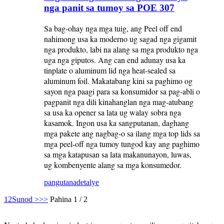
nga panit sa tumoy sa POE 307
Sa bag-ohay nga mga tuig, ang Peel off end
nahimong usa ka moderno ug sagad nga gigamit
nga produkto, labi na alang sa mga produkto nga
uga nga giputos. Ang can end adunay usa ka
tinplate o aluminum lid nga heat-sealed sa
aluminum foil. Makatabang kini sa paghimo og
sayon ​​nga paagi para sa konsumidor sa pag-abli o
pagpanit nga dili kinahanglan nga mag-atubang
sa usa ka opener sa lata ug walay sobra nga
kasamok. Ingon usa ka sangputanan, daghang
mga pakete ang nagbag-o sa ilang mga top lids sa
mga peel-off nga tumoy tungod kay ang paghimo
sa mga katapusan sa lata makanunayon, luwas,
ug kombenyente alang sa mga konsumedor.
pangutana
detalye
1
2
Sunod >
>>
Pahina 1 / 2