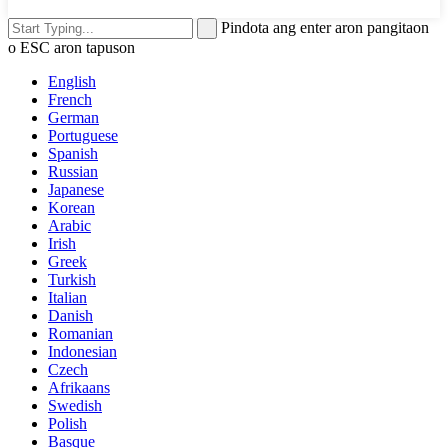
Pindota ang enter aron pangitaon
o ESC aron tapuson
English
French
German
Portuguese
Spanish
Russian
Japanese
Korean
Arabic
Irish
Greek
Turkish
Italian
Danish
Romanian
Indonesian
Czech
Afrikaans
Swedish
Polish
Basque