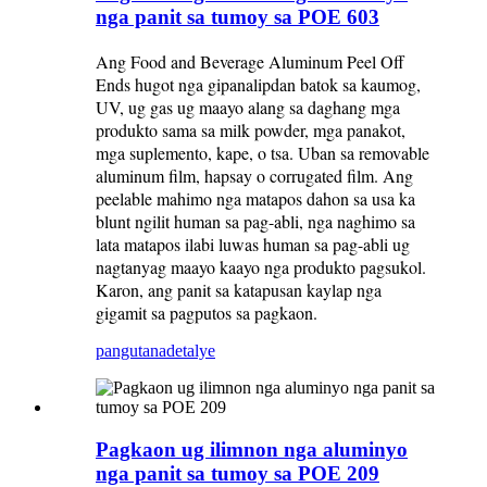
nga panit sa tumoy sa POE 603
Ang Food and Beverage Aluminum Peel Off
Ends hugot nga gipanalipdan batok sa kaumog,
UV, ug gas ug maayo alang sa daghang mga
produkto sama sa milk powder, mga panakot,
mga suplemento, kape, o tsa. Uban sa removable
aluminum film, hapsay o corrugated film. Ang
peelable mahimo nga matapos dahon sa usa ka
blunt ngilit human sa pag-abli, nga naghimo sa
lata matapos ilabi luwas human sa pag-abli ug
nagtanyag maayo kaayo nga produkto pagsukol.
Karon, ang panit sa katapusan kaylap nga
gigamit sa pagputos sa pagkaon.
pangutana
detalye
Pagkaon ug ilimnon nga aluminyo
nga panit sa tumoy sa POE 209