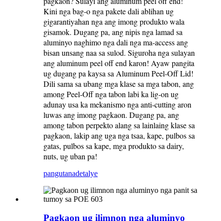
pagkaon? Sulayi ang aluminum peel off end!
Kini nga bag-o nga pakete dali ablihan ug
gigarantiyahan nga ang imong produkto wala
gisamok. Dugang pa, ang nipis nga lamad sa
aluminyo naghimo nga dali nga ma-access ang
bisan unsang naa sa sulod. Siguroha nga sulayan
ang aluminum peel off end karon! Ayaw pangita
ug dugang pa kaysa sa Aluminum Peel-Off Lid!
Dili sama sa ubang mga klase sa mga tabon, ang
among Peel-Off nga tabon labi ka lig-on ug
adunay usa ka mekanismo nga anti-cutting aron
luwas ang imong pagkaon. Dugang pa, ang
among tabon perpekto alang sa lainlaing klase sa
pagkaon, lakip ang uga nga tsaa, kape, pulbos sa
gatas, pulbos sa kape, mga produkto sa dairy,
nuts, ug uban pa!
pangutana
detalye
Pagkaon ug ilimnon nga aluminyo