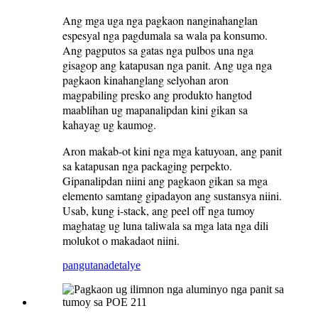
Ang mga uga nga pagkaon nanginahanglan
espesyal nga pagdumala sa wala pa konsumo.
Ang pagputos sa gatas nga pulbos una nga
gisagop ang katapusan nga panit. Ang uga nga
pagkaon kinahanglang selyohan aron
magpabiling presko ang produkto hangtod
maablihan ug mapanalipdan kini gikan sa
kahayag ug kaumog.
Aron makab-ot kini nga mga katuyoan, ang panit
sa katapusan nga packaging perpekto.
Gipanalipdan niini ang pagkaon gikan sa mga
elemento samtang gipadayon ang sustansya niini.
Usab, kung i-stack, ang peel off nga tumoy
maghatag ug luna taliwala sa mga lata nga dili
molukot o makadaot niini.
pangutana
detalye