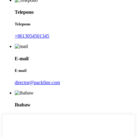
Telepono
Telepono
+8613054501345
E-mail
E-mail
director@packfine.com
Ibabaw