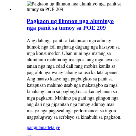
Pagkaon ug ilimnon nga aluminyo
nga panit sa tumoy sa POE 209
Ang dali nga panit sa katapusan nga adunay
humok nga foil naghatag dugang nga kasayon ​​​​sa
mga konsumedor. Uban niini nga matang sa
aluminum mahimong matapos, ang mga tawo sa
tanan nga mga edad dali rang mobira kanila sa
pag-abli nga walay tabang sa usa ka lata opener.
Ang maayo kaayo nga pagbugkos sa panit sa
katapusan mahimo usab nga makatagbo sa mga
kinahanglanon sa pagbugkos sa kadaghanan sa
mga pagkaon. Mahimo pa gani nga giingon nga
ang dali nga gipanitan nga tumoy adunay mas
maayo nga pag-seal nga performance, sa ingon
nagpalugway sa serbisyo sa kinabuhi sa pagkaon.
pangutana
detalye