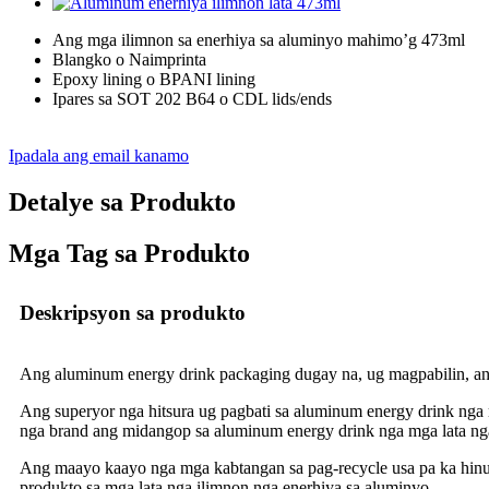
Ang mga ilimnon sa enerhiya sa aluminyo mahimo’g 473ml
Blangko o Naimprinta
Epoxy lining o BPANI lining
Ipares sa SOT 202 B64 o CDL lids/ends
Ipadala ang email kanamo
Detalye sa Produkto
Mga Tag sa Produkto
Deskripsyon sa produkto
Ang aluminum energy drink packaging dugay na, ug magpabilin, ang
Ang superyor nga hitsura ug pagbati sa aluminum energy drink nga
nga brand ang midangop sa aluminum energy drink nga mga lata n
Ang maayo kaayo nga mga kabtangan sa pag-recycle usa pa ka hi
produkto sa mga lata nga ilimnon nga enerhiya sa aluminyo.