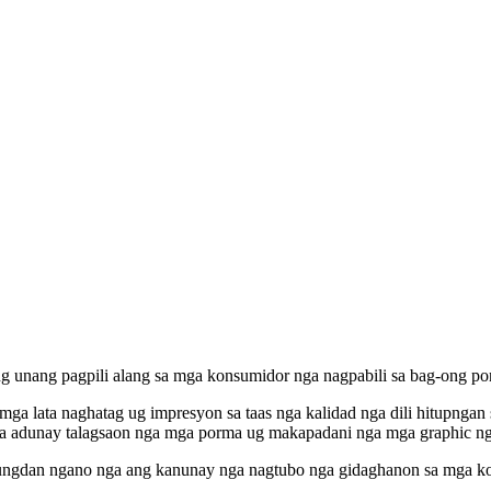
 unang pagpili alang sa mga konsumidor nga nagpabili sa bag-ong po
 mga lata naghatag ug impresyon sa taas nga kalidad nga dili hitupn
ga adunay talagsaon nga mga porma ug makapadani nga mga graphic ng
nungdan ngano nga ang kanunay nga nagtubo nga gidaghanon sa mga k