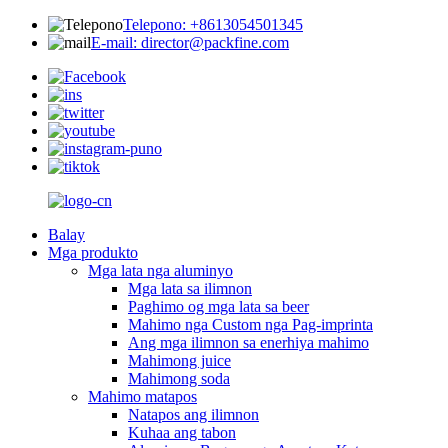
Telepono: +8613054501345
E-mail: director@packfine.com
Balay
Mga produkto
Mga lata nga aluminyo
Mga lata sa ilimnon
Paghimo og mga lata sa beer
Mahimo nga Custom nga Pag-imprinta
Ang mga ilimnon sa enerhiya mahimo
Mahimong juice
Mahimong soda
Mahimo matapos
Natapos ang ilimnon
Kuhaa ang tabon