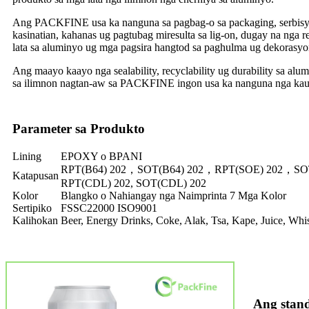
Ang PACKFINE usa ka nanguna sa pagbag-o sa packaging, serbisyo
kasinatian, kahanas ug pagtubag miresulta sa lig-on, dugay na nga
lata sa aluminyo ug mga pagsira hangtod sa paghulma ug dekorasyo
Ang maayo kaayo nga sealability, recyclability ug durability sa a
sa ilimnon nagtan-aw sa PACKFINE ingon usa ka nanguna nga kauba
Parameter sa Produkto
Lining
EPOXY o BPANI
RPT(B64) 202，SOT(B64) 202，RPT(SOE) 202，SO
Katapusan
RPT(CDL) 202, SOT(CDL) 202
Kolor
Blangko o Nahiangay nga Naimprinta 7 Mga Kolor
Sertipiko
FSSC22000 ISO9001
Kalihokan
Beer, Energy Drinks, Coke, Alak, Tsa, Kape, Juice, W
Ang stan