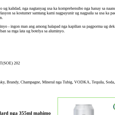
 ug kalidad, nga nagtanyag usa ka komprehensibo nga hanay sa naand
 relasyon sa kostumer samtang kami nagpayunir ug nagpaila sa usa ka 
n.
luminyo - ingon man ang among halapad nga kapilian sa pagporma ug de
n sa mga lata ug botelya sa aluminyo.
T(SOE) 202
hisky, Brandy, Champagne, Mineral nga Tubig, VODKA, Tequila, Soda,
dard nga 355ml mahimo