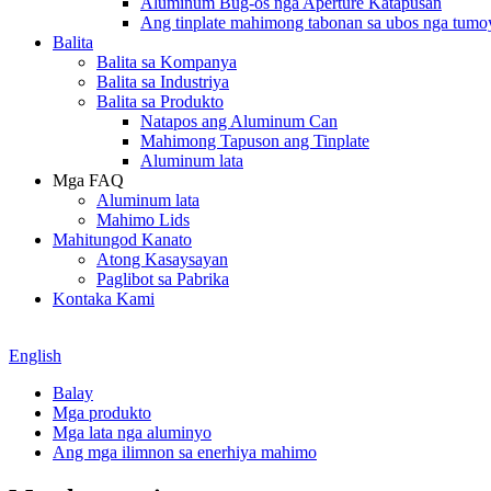
Aluminum Bug-os nga Aperture Katapusan
Ang tinplate mahimong tabonan sa ubos nga tumo
Balita
Balita sa Kompanya
Balita sa Industriya
Balita sa Produkto
Natapos ang Aluminum Can
Mahimong Tapuson ang Tinplate
Aluminum lata
Mga FAQ
Aluminum lata
Mahimo Lids
Mahitungod Kanato
Atong Kasaysayan
Paglibot sa Pabrika
Kontaka Kami
English
Balay
Mga produkto
Mga lata nga aluminyo
Ang mga ilimnon sa enerhiya mahimo