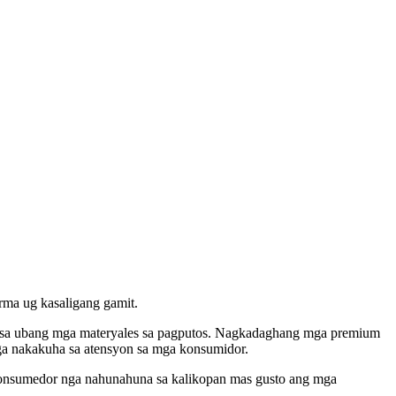
rma ug kasaligang gamit.
gan sa ubang mga materyales sa pagputos. Nagkadaghang mga premium
a nakakuha sa atensyon sa mga konsumidor.
onsumedor nga nahunahuna sa kalikopan mas gusto ang mga