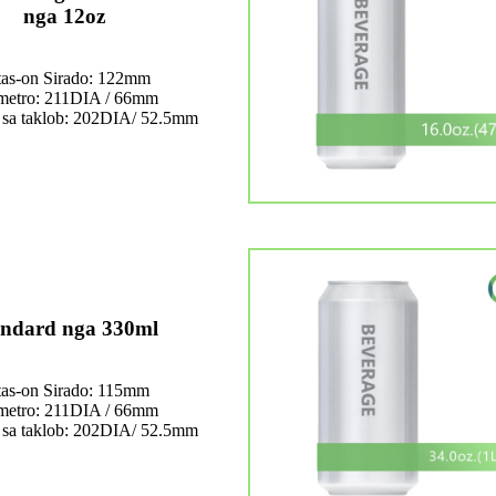
nga 12oz
tas-on Sirado: 122mm
metro: 211DIA / 66mm
 sa taklob: 202DIA/ 52.5mm
andard nga 330ml
tas-on Sirado: 115mm
metro: 211DIA / 66mm
 sa taklob: 202DIA/ 52.5mm