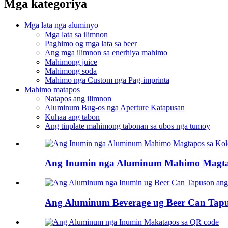
Mga kategoriya
Mga lata nga aluminyo
Mga lata sa ilimnon
Paghimo og mga lata sa beer
Ang mga ilimnon sa enerhiya mahimo
Mahimong juice
Mahimong soda
Mahimo nga Custom nga Pag-imprinta
Mahimo matapos
Natapos ang ilimnon
Aluminum Bug-os nga Aperture Katapusan
Kuhaa ang tabon
Ang tinplate mahimong tabonan sa ubos nga tumoy
Ang Inumin nga Aluminum Mahimo Magtap
Ang Aluminum Beverage ug Beer Can Tap