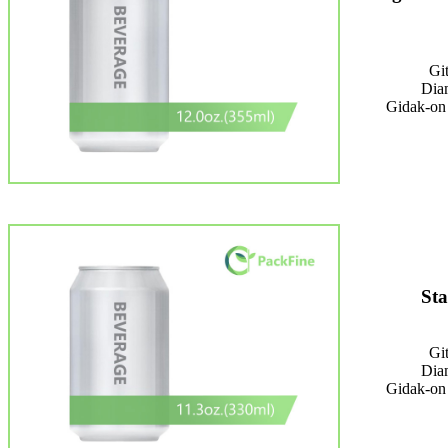
Gi
Dia
Gidak-on
St
Gi
Dia
Gidak-on