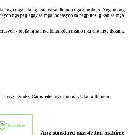
an nga mga lata ug botelya sa ilimnon nga aluminyo. Ang among
padayon nga pag-agay sa mga inobasyon sa pagputos, gikan sa mga
korasyon - pipila ra sa mga hinungdan ngano nga ang mga tiggama
 Energy Drinks, Carbonated nga Ilimnon, Ubang Ilimnon
Ang standard nga 473ml mahimo