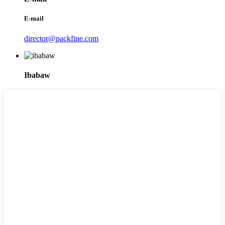
E-mail
director@packfine.com
Ibabaw