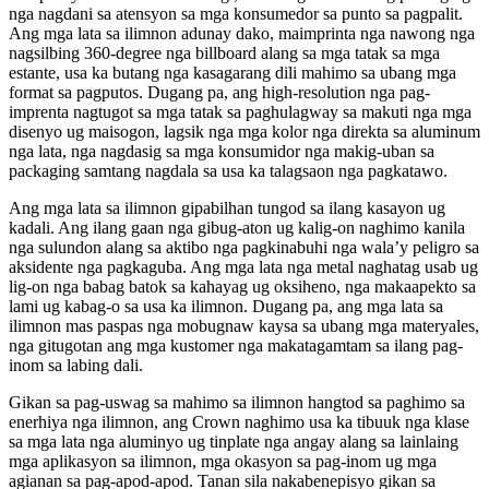
nga nagdani sa atensyon sa mga konsumedor sa punto sa pagpalit.
Ang mga lata sa ilimnon adunay dako, maimprinta nga nawong nga
nagsilbing 360-degree nga billboard alang sa mga tatak sa mga
estante, usa ka butang nga kasagarang dili mahimo sa ubang mga
format sa pagputos. Dugang pa, ang high-resolution nga pag-
imprenta nagtugot sa mga tatak sa paghulagway sa makuti nga mga
disenyo ug maisogon, lagsik nga mga kolor nga direkta sa aluminum
nga lata, nga nagdasig sa mga konsumidor nga makig-uban sa
packaging samtang nagdala sa usa ka talagsaon nga pagkatawo.
Ang mga lata sa ilimnon gipabilhan tungod sa ilang kasayon ​​ug
kadali. Ang ilang gaan nga gibug-aton ug kalig-on naghimo kanila
nga sulundon alang sa aktibo nga pagkinabuhi nga wala’y peligro sa
aksidente nga pagkaguba. Ang mga lata nga metal naghatag usab ug
lig-on nga babag batok sa kahayag ug oksiheno, nga makaapekto sa
lami ug kabag-o sa usa ka ilimnon. Dugang pa, ang mga lata sa
ilimnon mas paspas nga mobugnaw kaysa sa ubang mga materyales,
nga gitugotan ang mga kustomer nga makatagamtam sa ilang pag-
inom sa labing dali.
Gikan sa pag-uswag sa mahimo sa ilimnon hangtod sa paghimo sa
enerhiya nga ilimnon, ang Crown naghimo usa ka tibuuk nga klase
sa mga lata nga aluminyo ug tinplate nga angay alang sa lainlaing
mga aplikasyon sa ilimnon, mga okasyon sa pag-inom ug mga
agianan sa pag-apod-apod. Tanan sila nakabenepisyo gikan sa