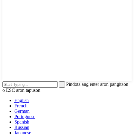
Pindota ang enter aron pangitaon
o ESC aron tapuson
English
French
German
Portuguese
Spanish
Russian
Japanese