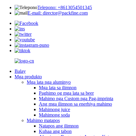
Telepono: +8613054501345
E-mail: director@packfine.com
Balay
Mga produkto
Mga lata nga aluminyo
Mga lata sa ilimnon
Paghimo og mga lata sa beer
Mahimo nga Custom nga Pag-imprinta
Ang mga ilimnon sa enerhiya mahimo
Mahimong juice
Mahimong soda
Mahimo matapos
Natapos ang ilimnon
Kuhaa ang tabon