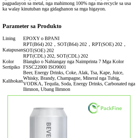
pagpadayon sa metal, nga mahimong 100% nga ma-recycle sa usa
ka walay kinutuban nga gidaghanon sa mga higayon.
Parameter sa Produkto
Lining
EPOXY o BPANI
RPT(B64) 202，SOT(B64) 202，RPT(SOE) 202，
Katapusan
SOT(SOE) 202
RPT(CDL) 202, SOT(CDL) 202
Kolor
Blangko o Nahiangay nga Naimprinta 7 Mga Kolor
Sertipiko
FSSC22000 ISO9001
Beer, Energy Drinks, Coke, Alak, Tsa, Kape, Juice,
Whisky, Brandy, Champagne, Mineral nga Tubig,
Kalihokan
VODKA, Tequila, Soda, Energy Drinks, Carbonated nga
Ilimnon, Ubang Ilimnon