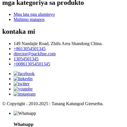
mga kategoriya sa produkto
Mga lata nga aluminyo
Mahimo matapos
kontaka mi
149 Nandajie Road, Zhifu Area Shandong China.
+8613054501345
director@packfine.com
13054501345
+008613054501345
© Copyright - 2010-2025 : Tanang Katungod Gireserba.
Whatsapp