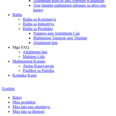
Aluminum Bug-os nga Aperture Katapusan
Ang tinplate mahimong tabonan sa ubos nga
tumoy
Balita
Balita sa Kompanya
Balita sa Industriya
Balita sa Produkto
Natapos ang Aluminum Can
Mahimong Tapuson ang Tinplate
Aluminum lata
Mga FAQ
Aluminum lata
Mahimo Lids
Mahitungod Kanato
Atong Kasaysayan
Paglibot sa Pabrika
Kontaka Kami
English
Balay
Mga produkto
Mga lata nga aluminyo
Mga lata sa ilimnon